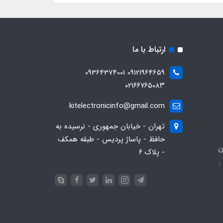
ارتباط با ما
09121964659 09364374001
۰۲۱۶۶۷۶۵۰۸۳
kitelectronicinfo@gmail.com
تهران - خیابان جمهوری - نرسیده به
حافظ - پاساژ پردیس - طبقه همکف
ن
- پلاک ۶
:
093