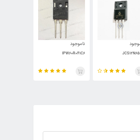
وجود
ناموجود
ناموجود
PC929
IPW60R041C6
JCS12N65