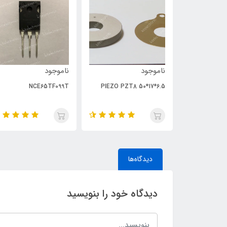
ناموجود
ناموجود
NCE65TF099T
PIEZO PZT8 50*17*6.5
دیدگاه‌ها
دیدگاه خود را بنویسید