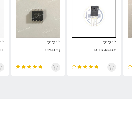
ناموجود
ناموجود
نام
FT
UP1529Q
IXFH60N65X2