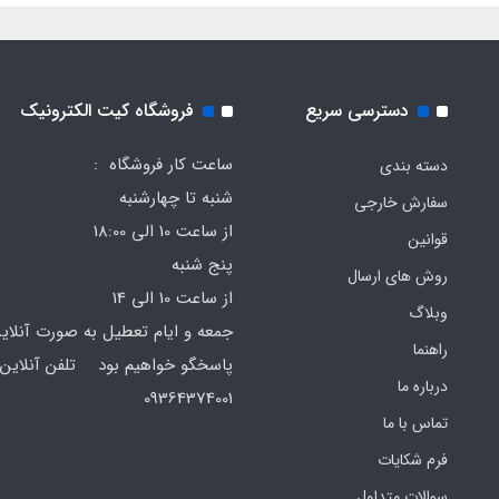
دسترسی سریع
فروشگاه کیت الکترونیک
ساعت کار فروشگاه :
دسته بندی
شنبه تا چهارشنبه
سفارش خارجی
از ساعت 10 الی 18:00
قوانین
پنج شنبه
روش های ارسال
از ساعت 10 الی 14
وبلاگ
جمعه و ایام تعطیل به صورت آنلای
راهنما
پاسخگو خواهیم بود تلفن آنلاین 
درباره ما
64374001
تماس با ما
فرم‌ شکایات
سوالات متداول