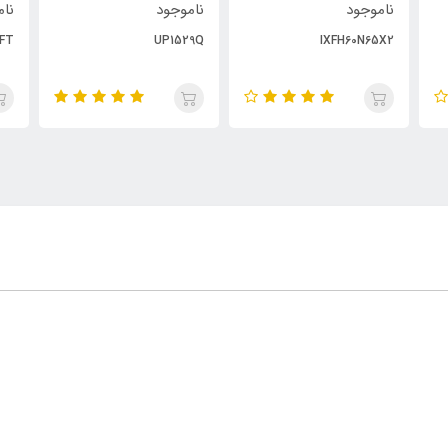
ناموجود
ناموجود
نام
FT
UP1529Q
IXFH60N65X2