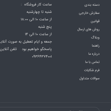
ساعت کار فروشگاه :
دسته بندی
شنبه تا چهارشنبه
سفارش خارجی
از ساعت 10 الی 18:00
قوانین
پنج شنبه
روش های ارسال
از ساعت 10 الی 14
وبلاگ
جمعه و ایام تعطیل به صورت آنلای
راهنما
پاسخگو خواهیم بود تلفن آنلاین 
درباره ما
64374001
تماس با ما
فرم‌ شکایات
سوالات متداول