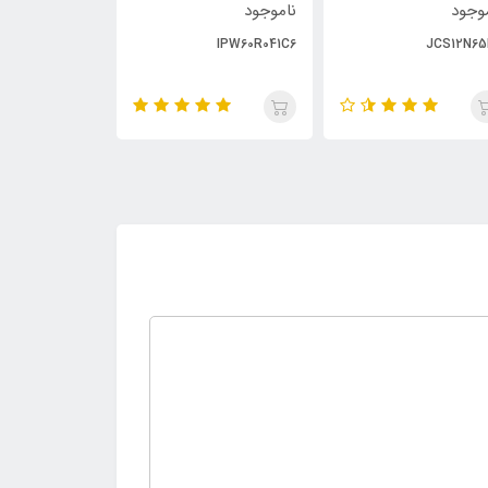
وجود
ناموجود
ناموجود
PC929
IPW60R041C6
JCS12N65