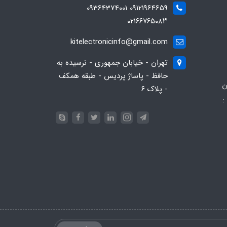
09121964659 09364374001
۰۲۱۶۶۷۶۵۰۸۳
kitelectronicinfo@gmail.com
تهران - خیابان جمهوری - نرسیده به
حافظ - پاساژ پردیس - طبقه همکف
ن
- پلاک ۶
:
093