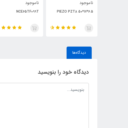
ناموجود
ناموجود
NCE65TF099T
PIEZO PZT8 50*17*6.5
دیدگاه‌ها
دیدگاه خود را بنویسید