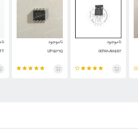
ناموجود
ناموجود
نام
FT
UP1529Q
IXFH60N65X2