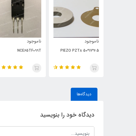
ناموجود
ناموجود
NCE65TF099T
PIEZO PZT8 50*17*6.5
دیدگاه‌ها
دیدگاه خود را بنویسید