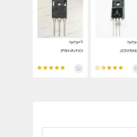
وجود
ناموجود
ناموجود
PC929
IPW60R041C6
JCS12N65