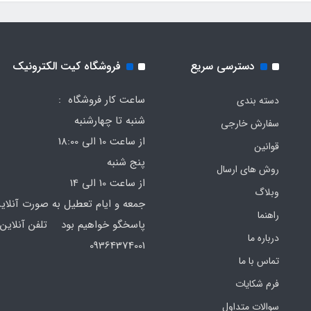
دسترسی سریع
فروشگاه کیت الکترونیک
ساعت کار فروشگاه :
دسته بندی
شنبه تا چهارشنبه
سفارش خارجی
از ساعت 10 الی 18:00
قوانین
پنج شنبه
روش های ارسال
از ساعت 10 الی 14
وبلاگ
جمعه و ایام تعطیل به صورت آنلای
راهنما
پاسخگو خواهیم بود تلفن آنلاین 
درباره ما
64374001
تماس با ما
فرم‌ شکایات
سوالات متداول