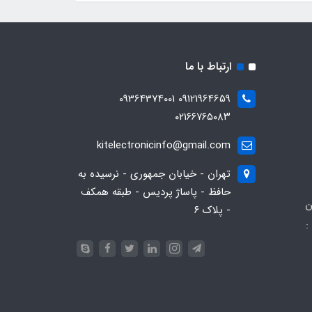
ارتباط با ما
09121964659 09364374001
۰۲۱۶۶۷۶۵۰۸۳
kitelectronicinfo@gmail.com
تهران - خیابان جمهوری - نرسیده به
حافظ - پاساژ پردیس - طبقه همکف
ن
- پلاک ۶
:
093