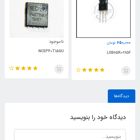
ناموجود
650,000
تومان
NCEP40T15GU
LSB65R099GF
دیدگاه‌ها
دیدگاه خود را بنویسید