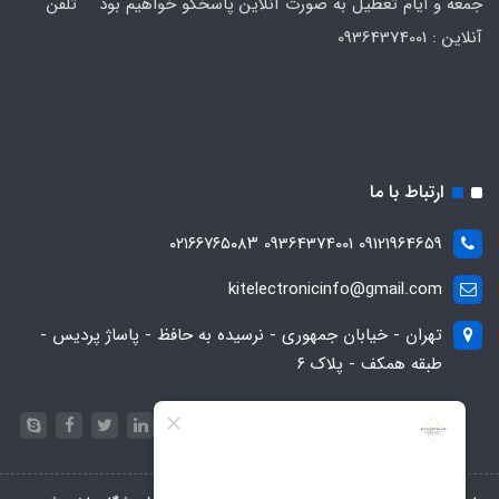
جمعه و ایام تعطیل به صورت آنلاین پاسخگو خواهیم بود تلفن
آنلاین : 09364374001
ارتباط با ما
09121964659 09364374001 ۰۲۱۶۶۷۶۵۰۸۳
kitelectronicinfo@gmail.com
تهران - خیابان جمهوری - نرسیده به حافظ - پاساژ پردیس -
طبقه همکف - پلاک ۶