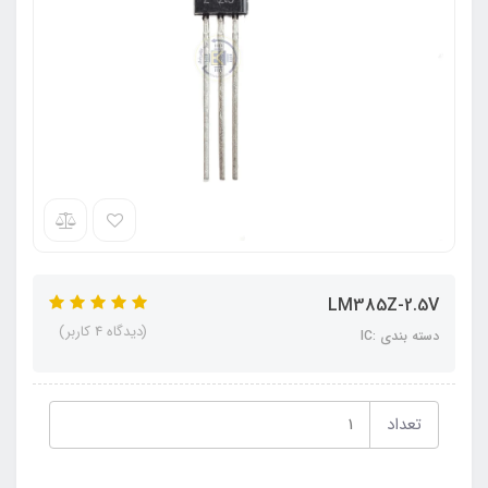
LM385Z-2.5V
(دیدگاه 4 کاربر)
دسته بندی :IC
تعداد