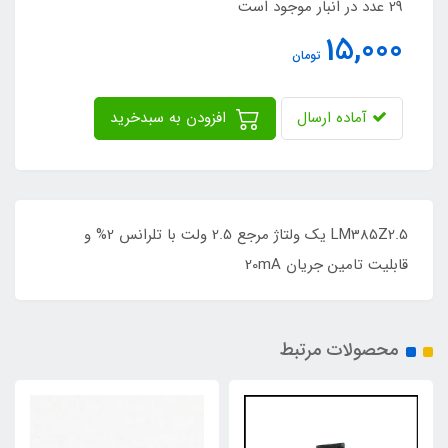
29 عدد در انبار موجود است
15,000
تومان
آماده ارسال
افزودن به سبدخرید
LM385Z2.5 یک ولتاژ مرجع 2.5 ولت با تلرانس 2% و
قابلیت تامین جریان 20mA
محصولات مرتبط