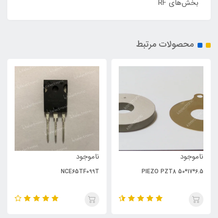
بخش‌های RF
محصولات مرتبط
ناموجود
ناموجود
NCE65TF099T
PIEZO PZT8 50*17*6.5