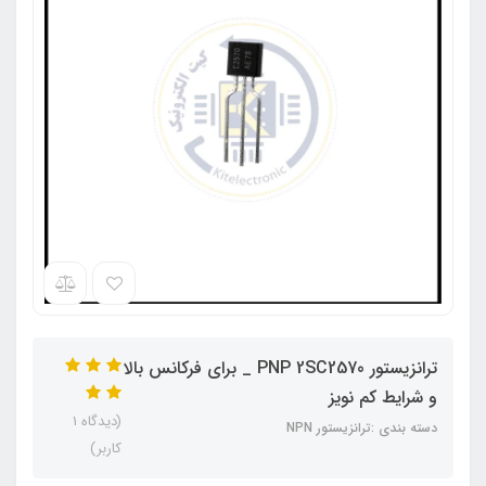
ترانزیستور PNP 2SC2570 _ برای فرکانس بالا
و شرایط کم نویز
(دیدگاه 1
دسته بندی :ترانزیستور NPN
کاربر)