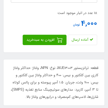
18 عدد در انبار موجود است
4,000
تومان
آماده ارسال
افزودن به سبدخرید
قطعه: ترانزیستور MJE13003، نوع: NPN، ولتاژ: حداکثر ولتاژ
کاری بین کلکتور و بیس: ۴۰۰ و حداکثر ولتاژ بین کلکتور و
بیس: ۷۰۰ ولت، جریان: ۱.۵ آمپر پیوسته و برای پالس کوتاه
تا ۳ آمپر، کاربرد: مدارهای سوئیچینگ منابع تغذیه (SMPS)،
شارژرها، لامپ‌های کم‌مصرف و درایورهای ولتاژ بالا.