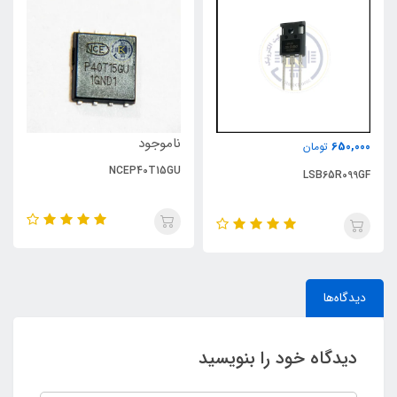
ناموجود
650,000
تومان
NCEP40T15GU
LSB65R099GF
دیدگاه‌ها
دیدگاه خود را بنویسید