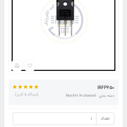
IRFP450
(دیدگاه 5 کاربر)
دسته بندی : Mosfet N-channel
تعداد