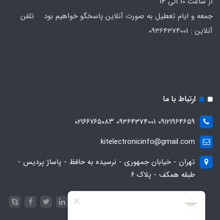
از ساعت 10 الی 14
جمعه و ایام تعطیل به صورت آنلاین پاسخگو خواهیم بود تلفن
آنلاین : 09364374001
ارتباط با ما
09121964659 09364374001 ۰۲۱۶۶۷۶۵۰۸۳
kitelectronicinfo@gmail.com
تهران - خیابان جمهوری - نرسیده به حافظ - پاساژ پردیس -
طبقه همکف - پلاک ۶