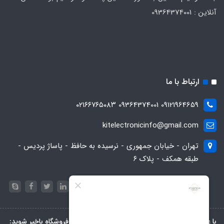
آنلاین : 09364374001
ارتباط با ما
09121964659 09364374001 ۰۲۱۶۶۷۶۵۰۸۳
kitelectronicinfo@gmail.com
تهران - خیابان جمهوری - نرسیده به حافظ - پاساژ پردیس -
طبقه همکف - پلاک ۶
با عضویت در خبرنامه، از تخفیف‌ها و جدیدترین‌های فروشگاه باخبر شوید: