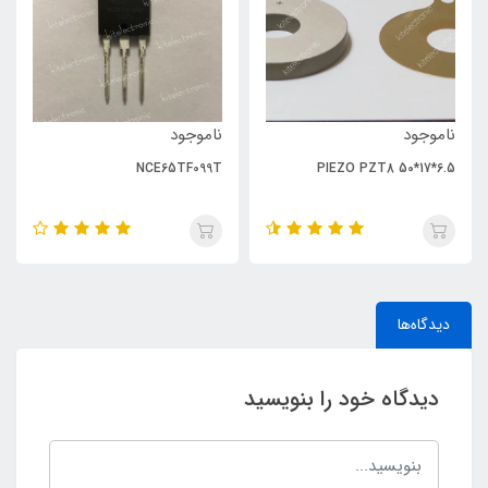
ناموجود
ناموجود
NCE65TF099T
PIEZO PZT8 50*17*6.5
دیدگاه‌ها
دیدگاه خود را بنویسید