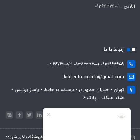
آنلاین : 09364374001
ارتباط با ما
09121964659 09364374001 ۰۲۱۶۶۷۶۵۰۸۳
kitelectronicinfo@gmail.com
تهران - خیابان جمهوری - نرسیده به حافظ - پاساژ پردیس -
طبقه همکف - پلاک ۶
با عضویت در خبرنامه، از تخفیف‌ها و جدیدترین‌های فروشگاه باخبر شوید: