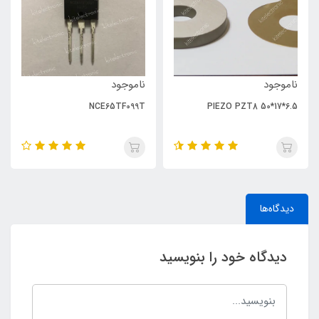
ناموجود
ناموجود
NCE65TF099T
PIEZO PZT8 50*17*6.5
دیدگاه‌ها
دیدگاه خود را بنویسید