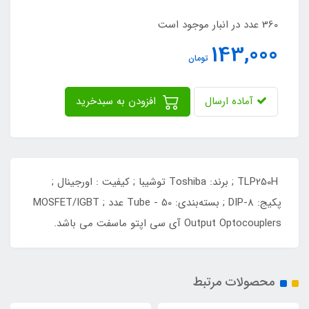
360 عدد در انبار موجود است
143,000
تومان
آماده ارسال
افزودن به سبدخرید
TLP250H ; برند: Toshiba توشیبا ; کیفیت : اورجینال ;
پکیج: DIP-8 ; بسته‌بندی: Tube - 50 عدد ; MOSFET/IGBT
Output Optocouplers آی سی اپتو ماسفت می باشد.
محصولات مرتبط