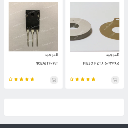
ناموجود
ناموجود
NCE65TF099T
PIEZO PZT8 50*17*6.5