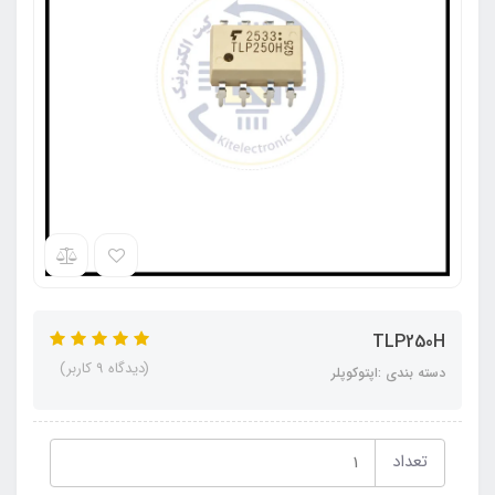
TLP250H
(دیدگاه 9 کاربر)
دسته بندی :اپتوکوپلر
تعداد