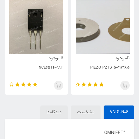
ناموجود
ناموجود
NCE65TF099T
PIEZO PZT8 50*17*6.5
VND10N06
مشخصات
دیدگاه‌ها
OMNIFET"