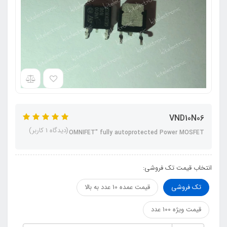
VND10N06
(دیدگاه 1 کاربر)
OMNIFET" fully autoprotected Power MOSFET
انتخاب قیمت تک فروشی:
تک فروشی
قیمت عمده 10 عدد به بالا
قیمت ویژه 100 عدد