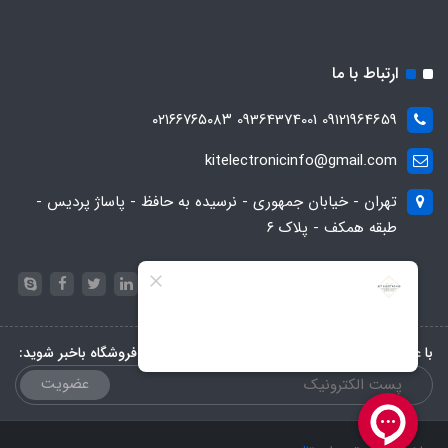
ارتباط با ما
09121964659 09364374001 ۰۲۱۶۶۷۶۵۰۸۳
kitelectronicinfo@gmail.com
تهران - خیابان جمهوری - نرسیده به حافظ - پاساژ پردیس -
طبقه همکف - پلاک ۶
با عضویت در خبرنامه، از تخفیف‌ها و جدیدترین‌های فروشگاه باخبر شوید:
عضویت