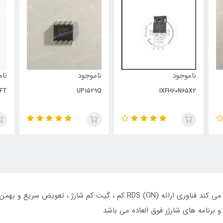
ناموجود
ناموجود
نام
FT
UP1529Q
IXFH60N65X2
OSG65R099HZ از GreenMOSTM پیشرفته استفاده می کند فناوری ارائه RDS (ON
برنامه های شارژر فوق العاده می باشد