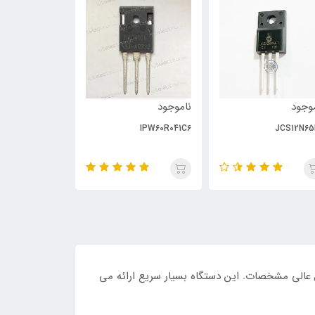
وجود
ناموجود
ناموجود
PC929
IPW60R041C6
JCS12N65
) کم ، گیت کم شارژ ، تعویض سریع و بهمن عالی مشخصات. این دستگاه بسیار سریع ارائه می