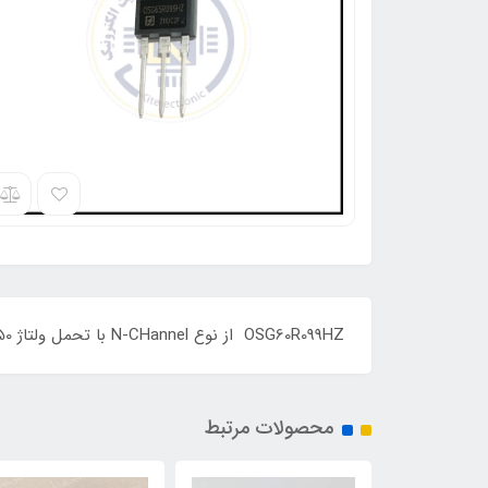
OSG60R099HZ از نوع N-CHannel با تحمل ولتاژ 650 ولت و جریان 38 آمپر و Rdson حداکثر 0.099 اهم با پکیج TO-247 می باشد ORIGINAL
محصولات مرتبط