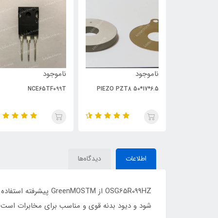
ناموجود
ناموجود
NCE65TF099T
PIEZO PZT8 50*17*6.5
اطلاعات
دیدگاه‌ها
شود و دیود بدنه قوی و مناسب برای مخابرات است و 