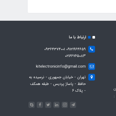
ارتباط با ما
09121964659 09364374001
۰۲۱۶۶۷۶۵۰۸۳
kitelectronicinfo@gmail.com
تهران - خیابان جمهوری - نرسیده به
حافظ - پاساژ پردیس - طبقه همکف
ن
- پلاک ۶
:
093