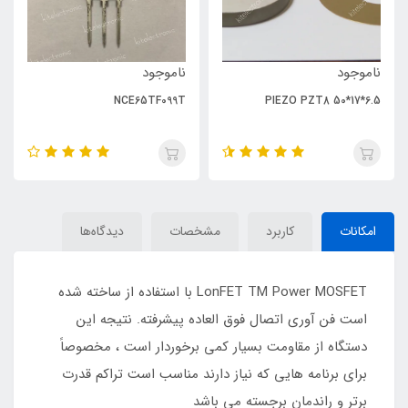
ناموجود
ناموجود
NCE65TF099T
PIEZO PZT8 50*17*6.5
امکانات
کاربرد
مشخصات
دیدگاه‌ها
LonFET TM Power MOSFET با استفاده از ساخته شده
است فن آوری اتصال فوق العاده پیشرفته. نتیجه این
دستگاه از مقاومت بسیار کمی برخوردار است ، مخصوصاً
برای برنامه هایی که نیاز دارند مناسب است تراکم قدرت
برتر و راندمان برجسته می باشد