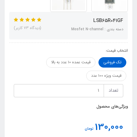
LSB65R041GF
(دیدگاه 73 کاربر)
دسته بندی : Mosfet N-channel
انتخاب قیمت:
تک فروشی
قیمت عمده 10 عدد به بالا
قیمت ویژه 100 عدد
تعداد
ویژگی‌های محصول
130,000
تومان