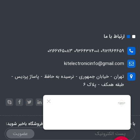
ارتباط با ما
09121964659 09364374001 ۰۲۱۶۶۷۶۵۰۸۳
kitelectronicinfo@gmail.com
تهران - خیابان جمهوری - نرسیده به حافظ - پاساژ پردیس -
طبقه همکف - پلاک ۶
با عضویت در خبرنامه، از تخفیف‌ها و جدیدترین‌های فروشگاه باخبر شوید:
عضویت