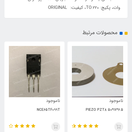
وات، پکیج: TO:220، کیفیت: ORIGINAL
محصولات مرتبط
ناموجود
ناموجود
NCE65TF099T
PIEZO PZT8 50*17*6.5