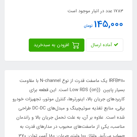
1783 عدد در انبار موجود است
145,000
تومان
آماده ارسال
افزودن به سبدخرید
IRFB4110 یک ماسفت قدرت از نوع N-channel با مقاومت
بسیار پایین (Low RDS (on) است. این قطعه برای
کاربردهای جریان بالا، اینورترها، کنترل موتور، تجهیزات خودرو
برقی، منابع تغذیه سوئیچینگ و مبدل‌های DC-DC طراحی
شده است. علاوه بر آن، به علت تحمل جریان بالا و راندمان
مناسب، یکی از ماسفت‌های محبوب در مدارهای قدرت به
حساب می‌آید. ولتاژ: 100 ولت، جریان: 180 آمپر، توان: 370