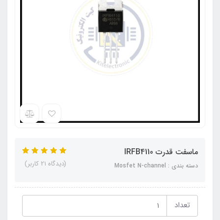
ماسفت قدرت IRFB4110
(دیدگاه 21 کاربر)
دسته بندی : Mosfet N-channel
تعداد