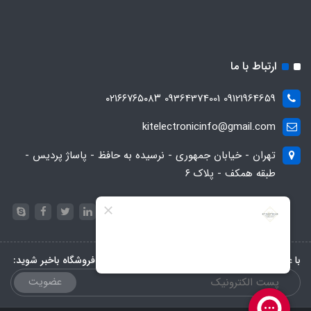
ارتباط با ما
09121964659 09364374001 ۰۲۱۶۶۷۶۵۰۸۳
kitelectronicinfo@gmail.com
تهران - خیابان جمهوری - نرسیده به حافظ - پاساژ پردیس -
طبقه همکف - پلاک ۶
با عضویت در خبرنامه، از تخفیف‌ها و جدیدترین‌های فروشگاه باخبر شوید:
عضویت