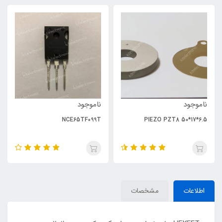
ناموجود
ناموجود
NCE65TF099T
PIEZO PZT8 50*17*6.5
اطلاعات
مشخصات