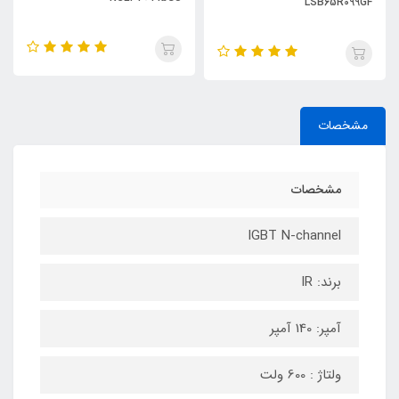
LSB65R099GF
مشخصات
مشخصات
IGBT N-channel
برند: IR
آمپر: 140 آمپر
ولتاژ : 600 ولت