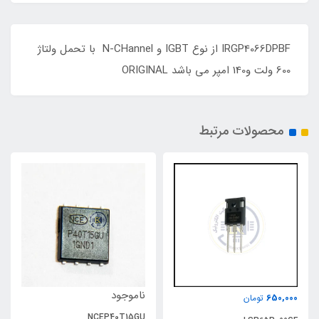
IRGP4066DPBF از نوع IGBT و N-CHannel با تحمل ولتاژ
600 ولت و140 امپر می باشد ORIGINAL
محصولات مرتبط
ناموجود
650,000
تومان
NCEP40T15GU