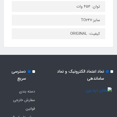
توان: 454 وات
سایز:TO247
کیفیت: ORIGINAL
نماد اعتماد الکترونیک و نماد
دسترسی
ساماندهی
سریع
دسته بندی
سفارش خارجی
قوانین