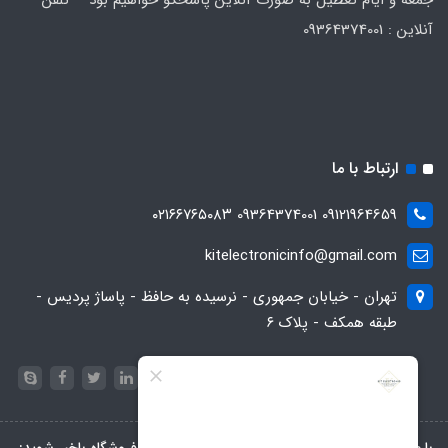
آنلاین : 09364374001
ارتباط با ما
09121964659 09364374001 ۰۲۱۶۶۷۶۵۰۸۳
kitelectronicinfo@gmail.com
تهران - خیابان جمهوری - نرسیده به حافظ - پاساژ پردیس -
طبقه همکف - پلاک ۶
با عضویت در خبرنامه، از تخفیف‌ها و جدیدترین‌های فروشگاه باخبر شوید: