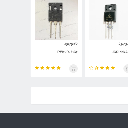
وجود
ناموجود
ناموجود
PC929
IPW60R041C6
JCS12N65