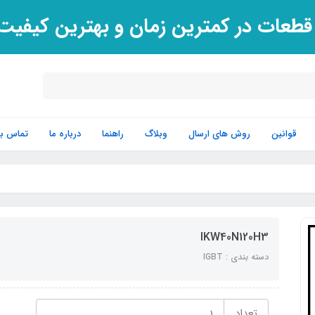
 قطعات در کمترین زمان و بهترین کیفی
قوانین
روش های ارسال
وبلاگ
راهنما
درباره ما
تماس با 
IKW40N120H3
دسته بندی : IGBT
تعداد