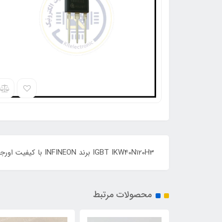
IGBT IKW40N120H3 برند INFINEON با کیفیت اورجینال , 40A، 1200V، توان 483W، مجهز به دیود هرزگرد سریع، پکیج: TO-247 می باشد
محصولات مرتبط