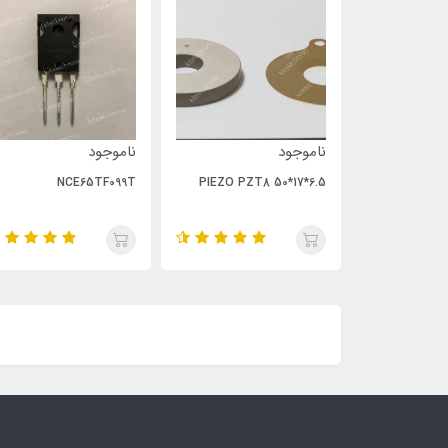
ناموجود
ناموجود
NCE65TF099T
PIEZO PZT8 50*17*6.5