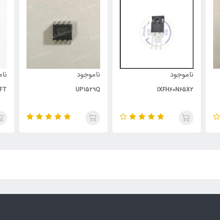
ناموجود
ناموجود
نام
FT
UP1529Q
IXFH60N65X2