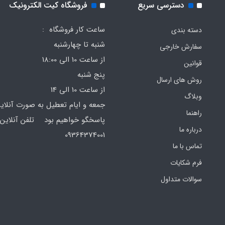
دسترسی سریع
فروشگاه کیت الکترونیک
ساعت کار فروشگاه :
دسته بندی
شنبه تا چهارشنبه
سفارش خارجی
از ساعت 10 الی 18:00
قوانین
پنج شنبه
روش های ارسال
از ساعت 10 الی 14
وبلاگ
جمعه و ایام تعطیل به صورت آنلای
راهنما
پاسخگو خواهیم بود تلفن آنلاین 
درباره ما
64374001
تماس با ما
فرم‌ شکایات
سوالات متداول