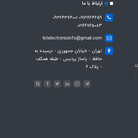
ارتباط با ما
09121964659 09364374001
۰۲۱۶۶۷۶۵۰۸۳
kitelectronicinfo@gmail.com
تهران - خیابان جمهوری - نرسیده به
حافظ - پاساژ پردیس - طبقه همکف
ن
- پلاک ۶
:
093