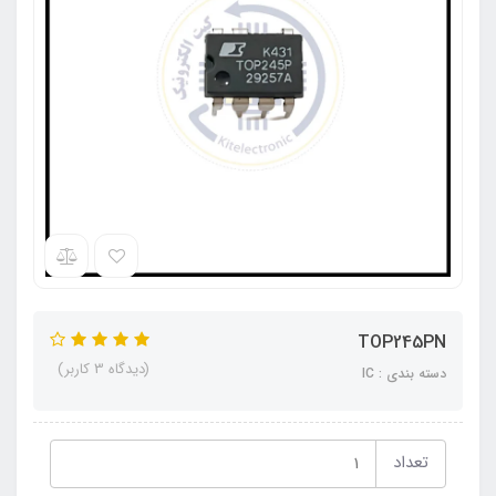
TOP245PN
(دیدگاه 3 کاربر)
دسته بندی : IC
تعداد