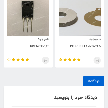
ناموجود
ناموجود
NCE65TF099T
PIEZO PZT8 50*17*6.5
دیدگاه‌ها
دیدگاه خود را بنویسید