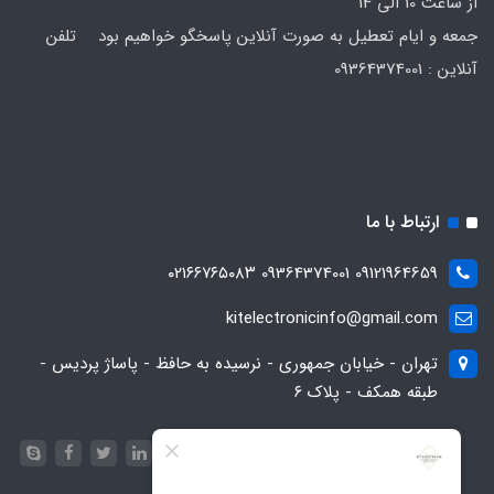
از ساعت 10 الی 14
جمعه و ایام تعطیل به صورت آنلاین پاسخگو خواهیم بود تلفن
آنلاین : 09364374001
ارتباط با ما
09121964659 09364374001 ۰۲۱۶۶۷۶۵۰۸۳
kitelectronicinfo@gmail.com
تهران - خیابان جمهوری - نرسیده به حافظ - پاساژ پردیس -
طبقه همکف - پلاک ۶