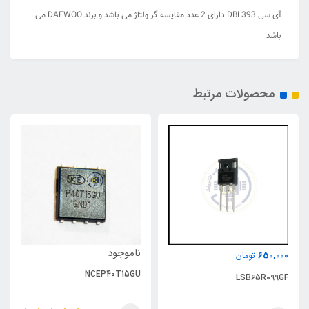
آی سی DBL393 دارای 2 عدد مقایسه گر ولتاژ می باشد و برند DAEWOO می
باشد
محصولات مرتبط
ناموجود
650,000
تومان
NCEP40T15GU
LSB65R099GF