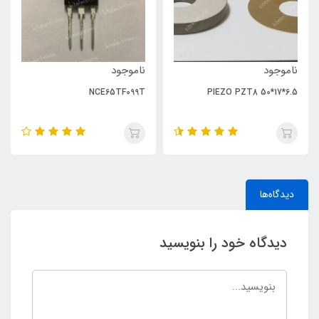
ناموجود
ناموجود
NCE65TF099T
PIEZO PZT8 50*17*6.5
دیدگاه‌ها
دیدگاه خود را بنویسید