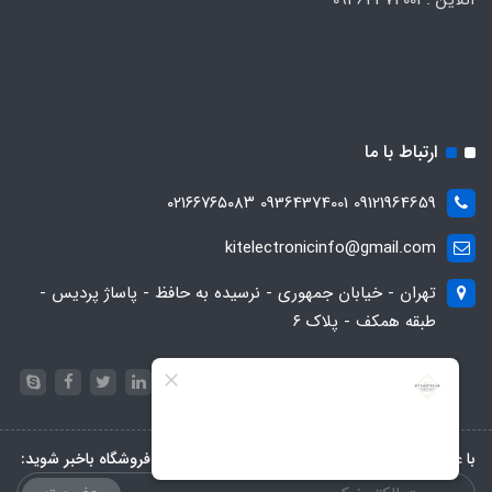
ارتباط با ما
09121964659 09364374001 ۰۲۱۶۶۷۶۵۰۸۳
kitelectronicinfo@gmail.com
تهران - خیابان جمهوری - نرسیده به حافظ - پاساژ پردیس -
طبقه همکف - پلاک ۶
با عضویت در خبرنامه، از تخفیف‌ها و جدیدترین‌های فروشگاه باخبر شوید: